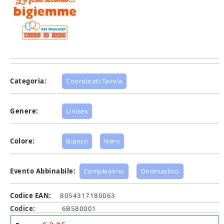
Categoria:
Coordinati Tavola
Genere:
Unisex
Colore:
Bianco
Nero
Evento Abbinabile:
Compleanno
Onomastico
Codice EAN:
8054317180063
Codice:
6B580001