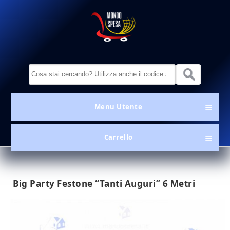
Salta al contenuto principale
MondoSpesa.it
Form di ricerca
Menu Utente
Menu Utente
Carrello
Big Party Festone “Tanti Auguri” 6 Metri