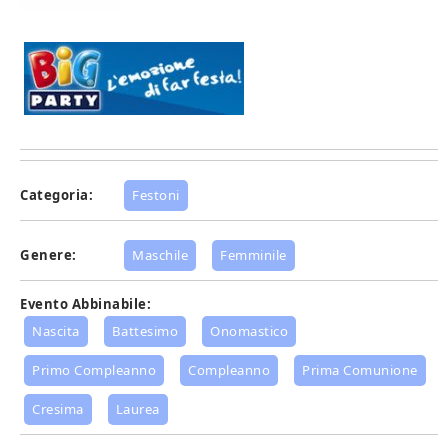
Categoria:
Festoni
Genere:
Maschile
Femminile
Evento Abbinabile:
Nascita
Battesimo
Onomastico
Primo Compleanno
Compleanno
Prima Comunione
Cresima
Laurea