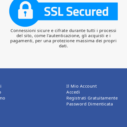
Connessioni sicure e cifrate durante tutti i processi
del sito, come l'autenticazione, gli acquisti e i
pagamenti, per una protezione massima dei propri
dati.
i
Il Mio Account
o
Accedi
amo
Registrati Gratuitamente
Password Dimenticata