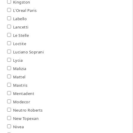
Kingston
L'Oreal Paris
Labello
Lancetti
Le Stelle
Loctite
Luciano Soprani
Lycia
Malizia
Mattel
Maxtris
Mentadent
Modecor
Neutro Roberts
New Topexan
Nivea