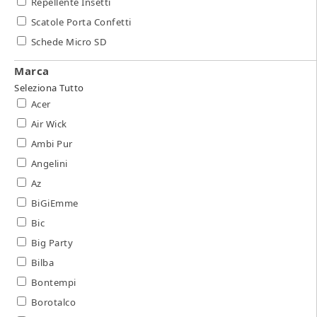
Repellente Insetti
Scatole Porta Confetti
Schede Micro SD
Marca
Seleziona Tutto
Acer
Air Wick
Ambi Pur
Angelini
Az
BiGiEmme
Bic
Big Party
Bilba
Bontempi
Borotalco