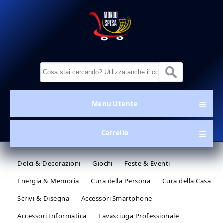
Salta al contenuto principale
MondoSpesa.it
Form di ricerca
Menu Utente
Menu Utente
Carrello
Dolci & Decorazioni
Giochi
Feste & Eventi
Energia & Memoria
Cura della Persona
Cura della Casa
Scrivi & Disegna
Accessori Smartphone
Accessori Informatica
Lavasciuga Professionale