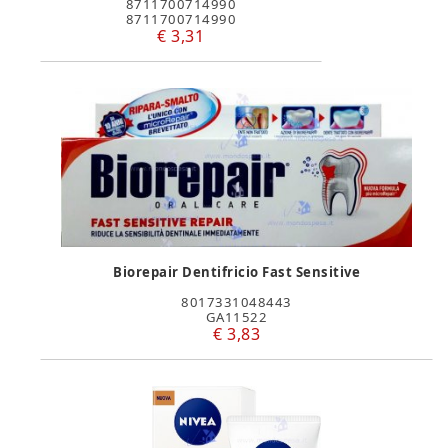
8711700714990
8711700714990
€ 3,31
Biorepair Dentifricio Fast Sensitive
8017331048443
GA11522
€ 3,83