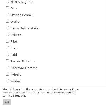
Non Assegnata
Olaz
Omega Pennelli
Oral B
Pasta Del Capitano
Pelikan
Pilot
Prep
Raid
Renato Balestra
Rockford Homme
Rybella
Sauber
Sensodyne
MondoSpesa.it utilizza cookies propri e di terze parti per
personalizzare e tracciare i contenuti.
Informazioni su
SilikoMart
come disattivarli.
Solo Soprani
Ok