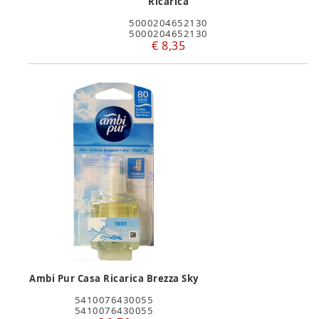
Ricarica
5000204652130
5000204652130
€ 8,35
Ambi Pur Casa Ricarica Brezza Sky
5410076430055
5410076430055