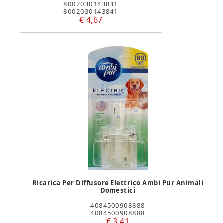
8002030143841
8002030143841
€ 4,67
Ricarica Per Diffusore Elettrico Ambi Pur Animali
Domestici
4084500908888
4084500908888
€ 3,41