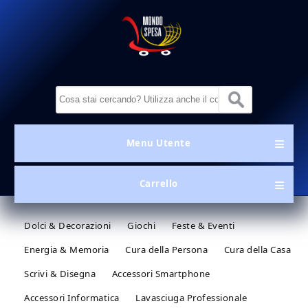
Salta al contenuto principale
MondoSpesa.it
Form di ricerca
Menu Utente
Menu Utente
Carrello
Dolci & Decorazioni
Giochi
Feste & Eventi
Energia & Memoria
Cura della Persona
Cura della Casa
Scrivi & Disegna
Accessori Smartphone
Accessori Informatica
Lavasciuga Professionale