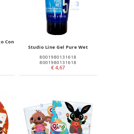
co Con
Studio Line Gel Pure Wet
8001980131618
8001980131618
€ 4,67