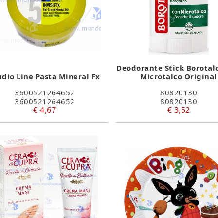
Deodorante Stick Borotal
udio Line Pasta Mineral Fx
Microtalco Original
3600521264652
80820130
3600521264652
80820130
€ 4,67
€ 3,52