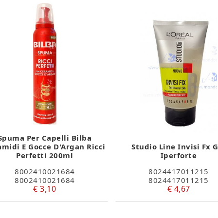
Spuma Per Capelli Bilba
amidi E Gocce D'Argan Ricci
Studio Line Invisi Fx 
Perfetti 200ml
Iperforte
8002410021684
8024417011215
8002410021684
8024417011215
€ 3,10
€ 4,67