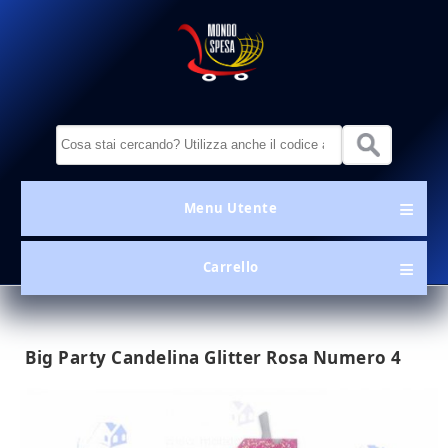
Salta al contenuto principale
MondoSpesa.it
Form di ricerca
Menu Utente
Menu Utente
Carrello
Big Party Candelina Glitter Rosa Numero 4