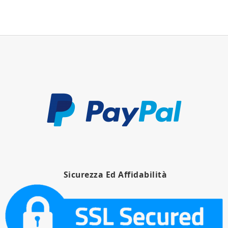
Glitter Big
Maxi Numero
Numero 9
Party
9
Sicurezza Ed Affidabilità