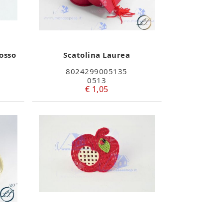
osso
Scatolina Laurea
8024299005135
0513
€ 1,05