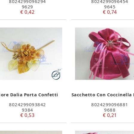
8024299096294
8024299096454
9629
9645
€ 0,42
€ 0,74
iore Dalia Porta Confetti
Sacchetto Con Coccinella 
8024299093842
8024299096881
9384
9688
€ 0,53
€ 0,21