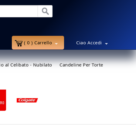
Menu Utente
( 0 ) Carrello
Ciao Accedi
o al Celibato - Nubilato
Candeline Per Torte