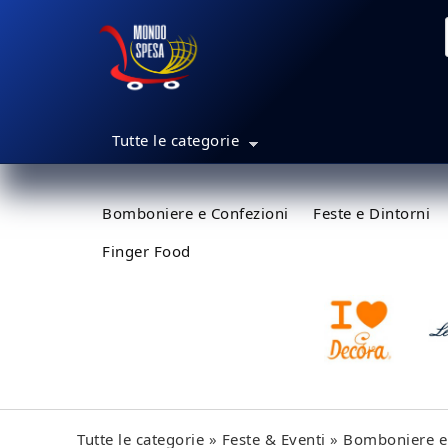
Salta al contenuto principale
MondoSpesa.it
For
Main Menu
Tutte le categorie
Bomboniere e Confezioni
Feste e Dintorni
Finger Food
Tu sei qui
Tutte le categorie
»
Feste & Eventi
»
Bomboniere e