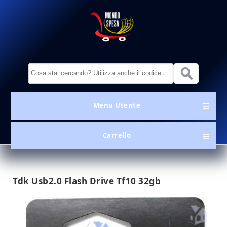
Salta al contenuto principale
MondoSpesa.it
Form di ricerca
Menu Utente
Menu Utente
Carrello
Tdk Usb2.0 Flash Drive Tf10 32gb