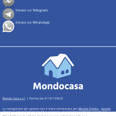
Inviaci un Telegram
Inviaci un WhatsApp
Mondo Casa s.r.l
. | Partita Iva 01191150620
La navigazione per questo sito è stata ottimizzata per
Mozilla Firefox
,
Google
Chrome
e
Internet Explorer 10
o superiore. Se riscontri problemi, per favore,
installa uno di questi browser.