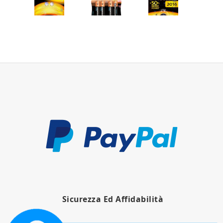
Batterie
Nuove
Duracell
Batterie
Batteria
Alkaline
Duracell Ultra
Duracell CR
Bottone LR43
Power Stilo
DL 2016 Al
LR43 186
Alkaline AA
Litio 3 Volt
V12GA 1,5
LR06 MX1500
Volt 2 Batterie
4 Pezzi
Sicurezza Ed Affidabilità