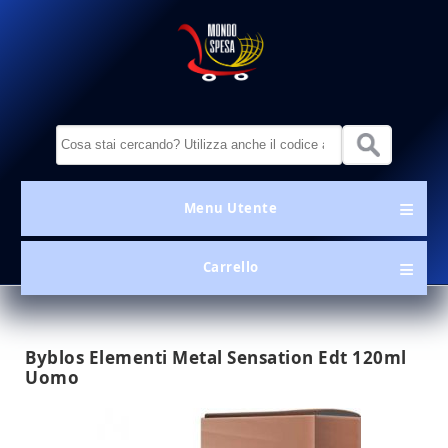
Salta al contenuto principale
MondoSpesa.it
Form di ricerca
Menu Utente
Menu Utente
Carrello
Byblos Elementi Metal Sensation Edt 120ml
Uomo