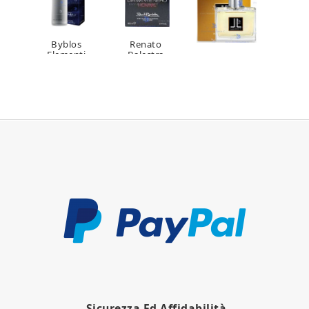
Byblos
Renato
Elementi
Balestra
Lui di Lancetti
Leather
Diamante
Edt 100ml
Sensation Edt
Nero After
120ml Uomo
Shave 100ml
Sicurezza Ed Affidabilità