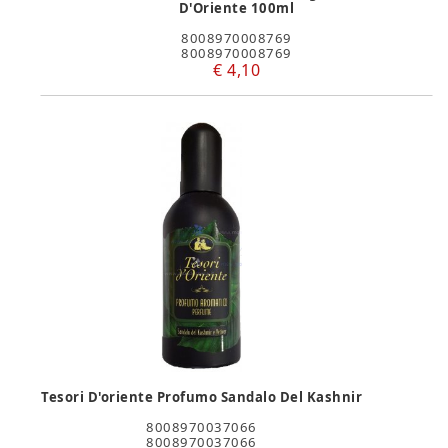
D'Oriente 100ml
8008970008769
8008970008769
€ 4,10
Tesori D'oriente Profumo Sandalo Del Kashnir
8008970037066
8008970037066